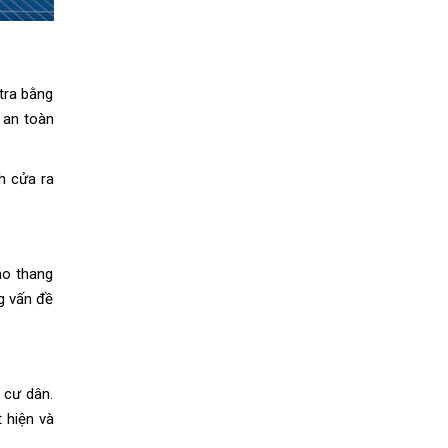
tra bằng
 an toàn
h cửa ra
ào thang
g vấn đề
 cư dân.
 hiện và