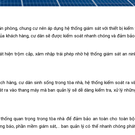
n phòng, chung cư nên áp dụng hệ thống giám sát với thiết bị kiểm 
o của khách hàng, cư dân sẽ được kiểm soát nhanh chóng và đảm bảo
át hiện trộm cắp, xâm nhập trái phép nhờ hệ thống giám sát an nin
ách hàng, cư dân sinh sống trong tòa nhà, hệ thống kiểm soát ra v
t ra vào thang máy mà ban quản lý sẽ dễ dàng kiểm tra, xử lý nhữn
 thống quan trọng trong tòa nhà để đảm bảo an toàn cho toàn bộ
uông báo, phần mềm giám sát,… ban quản lý có thể nhanh chóng phát