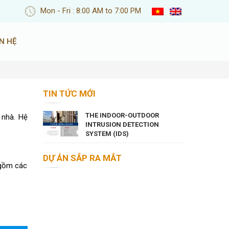
Mon - Fri : 8:00 AM to 7:00 PM
ÊN HỆ
TIN TỨC MỚI
THE INDOOR-OUTDOOR
 nhà. Hệ
INTRUSION DETECTION
SYSTEM (IDS)
DỰ ÁN SẮP RA MẮT
 gồm các