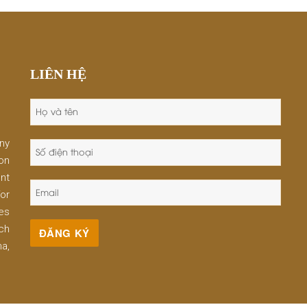
LIÊN HỆ
ny
on
nt
or
les
uch
a,