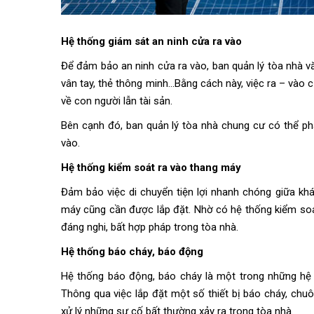
Hệ thống giám sát an ninh cửa ra vào
Để đảm bảo an ninh cửa ra vào, ban quản lý tòa nhà vă
vân tay, thẻ thông minh…Bằng cách này, việc ra – và
về con người lẫn tài sản.
Bên cạnh đó, ban quản lý tòa nhà chung cư có thể ph
vào.
Hệ thống kiểm soát ra vào thang máy
Đảm bảo việc di chuyển tiện lợi nhanh chóng giữa kh
máy cũng cần được lắp đặt. Nhờ có hệ thống kiểm soá
đáng nghi, bất hợp pháp trong tòa nhà.
Hệ thống báo cháy, báo động
Hệ thống báo động, báo cháy là một trong những hệ
Thông qua việc lắp đặt một số thiết bị báo cháy, ch
xử lý những sự cố bất thường xảy ra trong tòa nhà.