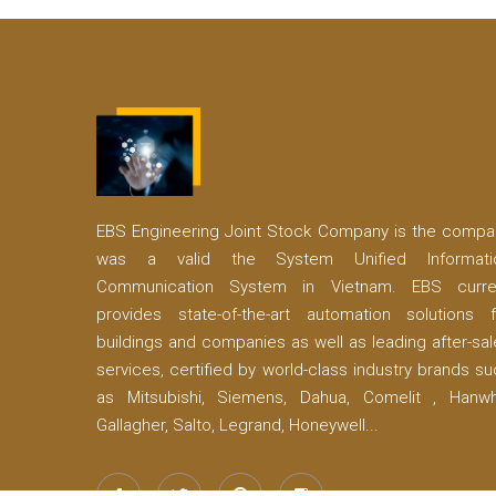
EBS Engineering Joint Stock Company is the compa
was a valid the System Unified Informati
Communication System in Vietnam. EBS curre
provides state-of-the-art automation solutions f
buildings and companies as well as leading after-sa
services, certified by world-class industry brands s
as Mitsubishi, Siemens, Dahua, Comelit , Hanwh
Gallagher, Salto, Legrand, Honeywell...