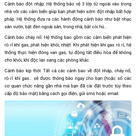
Cảnh báo đột nhập: Hệ thống bảo vệ 3 lớp từ ngoài vào trong
nhà với các cảm biến giúp bạn phát hiện sớm đột nhập bất hợp
pháp. Hệ thống đưa ra các hành động cảnh báo như bật nhạc
sân vườn, bật đèn ngoài sân, trong nhà, bật còi hú…
Cảnh báo cháy nổ: Hệ thống bao gồm các cảm biến phát hiện
rò rỉ khí gas, phát hiện khói, nhiệt. Khi phát hiện khí gas rò rỉ, hệ
thống thực hiện đóng van gas, tự động tắt điều hòa để không
cho khói, khí độc lan sang các phòng khác.
Cảnh báo kịp thời: Tất cả các cảnh bao về đột nhập, cháy nổ,
rò rỉ khí gas… sẽ được thông báo ngay cho bạn (hoặc số các
cơ quan chức năng gần nhà mà bạn đã cài đặt trước tùy theo
cấp độ bảo mật) bằng cách gọi điện, gửi sms hoặc email.